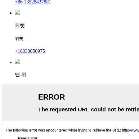
+86 13528437881
위챗
위챗
+18033050975
맨 위