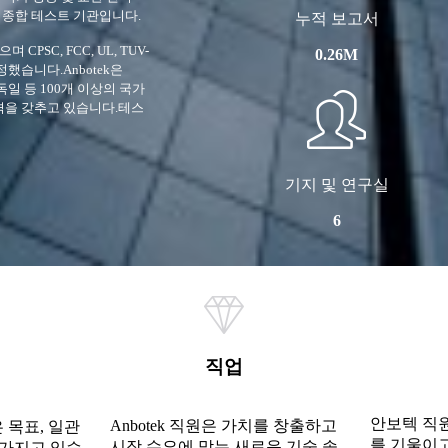
의 종합 테스트 기관입니다.
누적 보고서
 CPSC, FCC, UL, TUV-
0.26M
인정했습니다.Anbotek은
독일 등 100개 이상의 국가
자격을 갖추고 있습니다.테스
기지 및 연구실
6
직업
안보텍 직
Anbotek 직원은 가치를 창출하고
 목표, 일관
를 기울이
시장 수요에 맞는 새로운 기술 솔
 가지고 있습